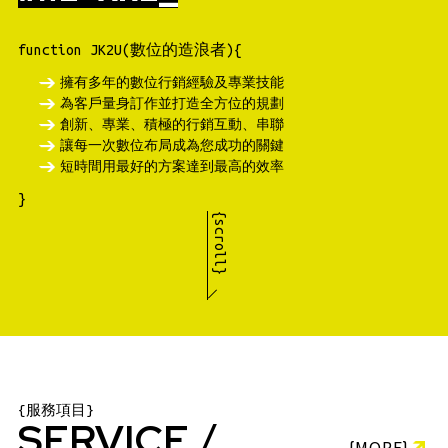
function JK2U(數位的造浪者){
擁有多年的數位行銷經驗及專業技能
為客戶量身訂作並打造全方位的規劃
創新、專業、積極的行銷互動、串聯
讓每一次數位布局成為您成功的關鍵
短時間用最好的方案達到最高的效率
}
{scroll}
服
務
項
目
SERVICE
{MORE}