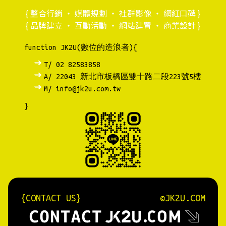
{ 整合行銷 ・ 媒體規劃 ・ 社群影像 ・ 網紅口碑 }
{ 品牌建立 ・ 互動活動 ・ 網站建置 ・ 商業設計 }
function JK2U(數位的造浪者){
T/ 02 82583858
A/ 22043 新北市板橋區雙十路二段223號5樓
M/ info@jk2u.com.tw
}
{CONTACT US}
©JK2U.COM